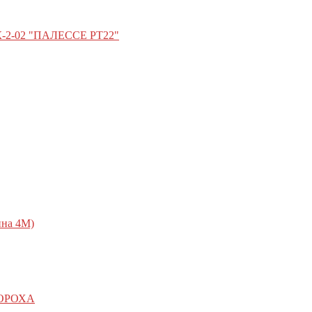
-02 "ПАЛЕССЕ PT22"
ина 4М)
ОРОХА