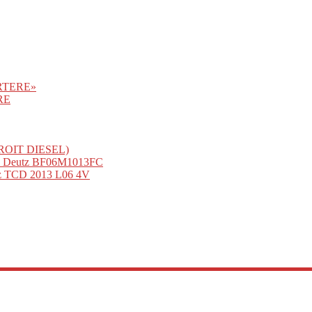
ORTERE»
RE
OIT DIESEL)
м Deutz BF06M1013FC
z TCD 2013 L06 4V