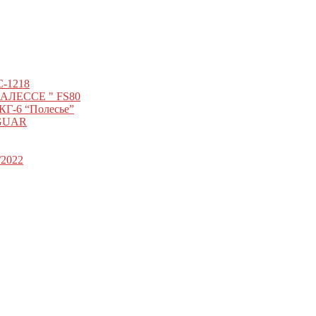
С-1218
"ПАЛЕССЕ " FS80
КГ-6 “Полесье”
AGUAR
/2022