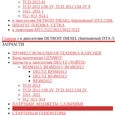
TCD 2013
41
TCD 2012 L06 2V, TCD 2012 L04 2V
8
1011, 2011
1
912, 913, 914
1
к двигателям DETROIT DIESEL (International) DTA-530E
ШПАГАТ, ПЛЕНКА, СЕТКА
к тракторам МТЗ 2522/2822/3022/3522
Главная
»
к двигателям DETROIT DIESEL (International) DTA-5
ЗАПЧАСТИ
ПРОФЕССИОНАЛЬНАЯ ТЕХНИКА KARCHER
Валы коленчатые GENMOT
Запчасти к двигателям DEUTZ (ДОЙТЦ)
BF6M1013, BF4M1013, BF4M2012
DEUTZ BF6M1013
DEUTZ BF4M1013
BF4M2012
TCD 2013
TCD 2012 L06 2V, TCD 2012 L04 2V
1011, 2011
912, 913, 914
ПАТРУБКИ, МАНЖЕТЫ, САЛЬНИКИ
к двигателям DETROIT DIESEL (International) DTA-530E
СТАРТЕРЫ И ГЕНЕРАТОРЫ