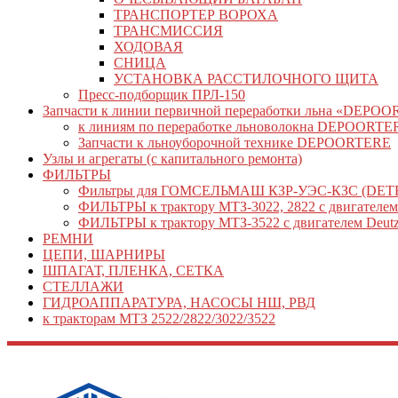
ТРАНСПОРТЕР ВОРОХА
ТРАНСМИССИЯ
ХОДОВАЯ
СНИЦА
УСТАНОВКА РАССТИЛОЧНОГО ЩИТА
Пресс-подборщик ПРЛ-150
Запчасти к линии первичной переработки льна «DEPO
к линиям по переработке льноволокна DEPOORTE
Запчасти к льноуборочной технике DEPOORTERE
Узлы и агрегаты (с капитального ремонта)
ФИЛЬТРЫ
Фильтры для ГОМСЕЛЬМАШ КЗР-УЭС-КЗС (DETR
ФИЛЬТРЫ к трактору МТЗ-3022, 2822 с двигателе
ФИЛЬТРЫ к трактору МТЗ-3522 с двигателем Deut
РЕМНИ
ЦЕПИ, ШАРНИРЫ
ШПАГАТ, ПЛЕНКА, СЕТКА
СТЕЛЛАЖИ
ГИДРОАППАРАТУРА, НАСОСЫ НШ, РВД
к тракторам МТЗ 2522/2822/3022/3522