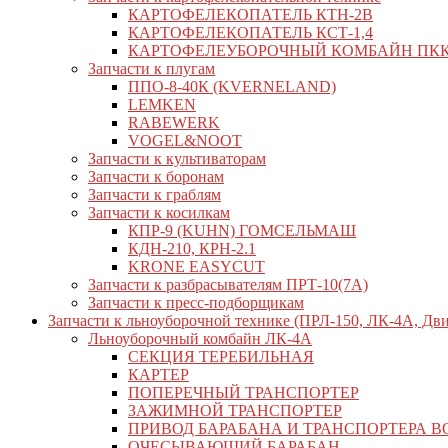
КАРТОФЕЛЕКОПАТЕЛЬ КТН-2В
КАРТОФЕЛЕКОПАТЕЛЬ КСТ-1,4
КАРТОФЕЛЕУБОРОЧНЫЙ КОМБАЙН ПКК-2
Запчасти к плугам
ППО-8-40К (KVERNELAND)
LEMKEN
RABEWERK
VOGEL&NOOT
Запчасти к культиваторам
Запчасти к боронам
Запчасти к граблям
Запчасти к косилкам
КПР-9 (KUHN) ГОМСЕЛЬМАШ
КДН-210, КРН-2.1
KRONE EASYCUT
Запчасти к разбрасывателям ПРТ-10(7А)
Запчасти к пресс-подборщикам
Запчасти к льноуборочной технике (ПРЛ-150, ЛК-4А, Дв
Льноуборочный комбайн ЛК-4А
СЕКЦИЯ ТЕРЕБИЛЬНАЯ
КАРТЕР
ПОПЕРЕЧНЫЙ ТРАНСПОРТЕР
ЗАЖИМНОЙ ТРАНСПОРТЕР
ПРИВОД БАРАБАНА И ТРАНСПОРТЕРА В
ОЧЕСЫВАЮЩИЙ БАРАБАН